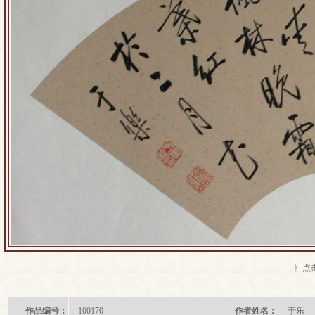
〖点
作品编号：
100170
作者姓名：
于乐