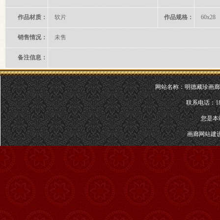
作品材质：
软片
作品规格：
60x28
销售情况：
未售
备注信息：
网站名称：
明德藏珍画廊
联系
电话：18
您是本
画廊网站建